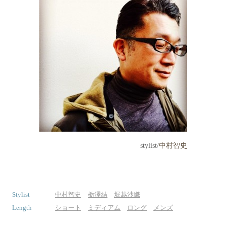
stylist/
中村智史
Stylist
中村智史
栃澤結
堀越沙織
Length
ショート
ミディアム
ロング
メンズ