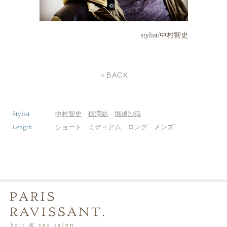
stylist/
中村智史
＜BACK
Stylist
中村智史
栃澤結
堀越沙織
Length
ショート
ミディアム
ロング
メンズ